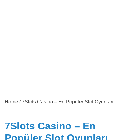
Home
/
7Slots Casino – En Popüler Slot Oyunları
7Slots Casino – En
Popüler Slot Oyunları