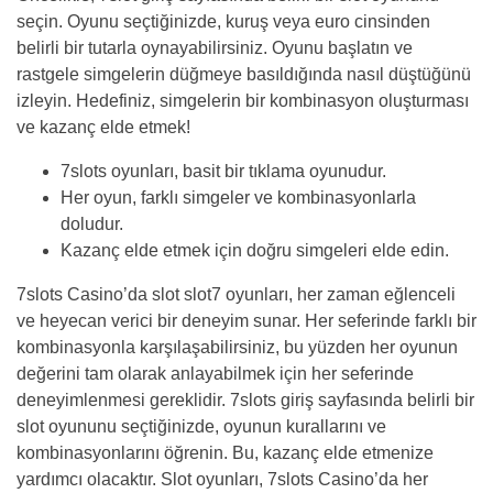
seçin. Oyunu seçtiğinizde, kuruş veya euro cinsinden
belirli bir tutarla oynayabilirsiniz. Oyunu başlatın ve
rastgele simgelerin düğmeye basıldığında nasıl düştüğünü
izleyin. Hedefiniz, simgelerin bir kombinasyon oluşturması
ve kazanç elde etmek!
7slots oyunları, basit bir tıklama oyunudur.
Her oyun, farklı simgeler ve kombinasyonlarla
doludur.
Kazanç elde etmek için doğru simgeleri elde edin.
7slots Casino’da slot
slot7
oyunları, her zaman eğlenceli
ve heyecan verici bir deneyim sunar. Her seferinde farklı bir
kombinasyonla karşılaşabilirsiniz, bu yüzden her oyunun
değerini tam olarak anlayabilmek için her seferinde
deneyimlenmesi gereklidir. 7slots giriş sayfasında belirli bir
slot oyununu seçtiğinizde, oyunun kurallarını ve
kombinasyonlarını öğrenin. Bu, kazanç elde etmenize
yardımcı olacaktır. Slot oyunları, 7slots Casino’da her