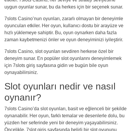
uygun oyunlar sunar, bu da herkes için bir seçenek sunar.
7slots Casino’nun oyunları, zararlı olmayan bir deneyimle
oyuncuları etkiler. Her oyun, kullanıcı dostu bir arayüze ve
hızlı yüklemeye sahiptir. Bu, oyun oynarken daha fazla
zaman kaybetmenizi önler ve oyun deneyiminizi iyileştirir.
7slots Casino, slot oyunları sevdiren herkese özel bir
deneyim sunar. En popüler slot oyunlarını deneyimlemek
için 7slots giriş sayfasına gidin ve bugün bile oyun
oynayabilirsiniz.
Slot oyunları nedir ve nasıl
oynanır?
7slots Casino’da slot oyunları, basit ve eğlenceli bir şekilde
oynanabilir. Her oyun, farklı temalar ve desenlerle dolu, bu
yüzden her seferinde yeni bir deneyim yaşayabilirsiniz.
Öncelikle, 7slot giriş sayfasında belirli bir slot oyununu