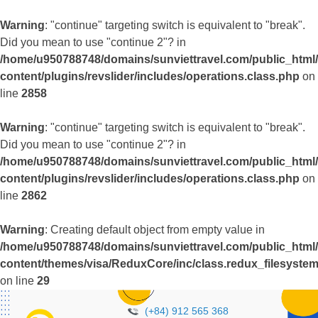
Warning
: "continue" targeting switch is equivalent to "break".
Did you mean to use "continue 2"? in
/home/u950788748/domains/sunviettravel.com/public_html
content/plugins/revslider/includes/operations.class.php
on
line
2858
Warning
: "continue" targeting switch is equivalent to "break".
Did you mean to use "continue 2"? in
/home/u950788748/domains/sunviettravel.com/public_html
content/plugins/revslider/includes/operations.class.php
on
line
2862
Warning
: Creating default object from empty value in
/home/u950788748/domains/sunviettravel.com/public_html
content/themes/visa/ReduxCore/inc/class.redux_filesyste
on line
29
(+84) 912 565 368