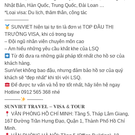
Nhật Bản, Hàn Quốc, Trung Quốc, Đài Loan …
*Loại visa: Du lịch, thăm thân, công tác
—————
SUNVIET hiện tại tự tin là đơn vị TOP ĐẦU THỊ
TRƯỜNG VISA, khi có trong tay
– Đội ngũ nhân viên chuyên môn cao
– Am hiểu những yêu cầu khắt khe của LSQ
Từ đó đưa ra những giải pháp tốt nhất cho hồ sơ của
khách hàng.
SunViet không bao đậu, nhưng đảm bảo hồ sơ của quý
khách sẽ “đẹp nhất” khi tới với LSQ.
Để được tư vấn và hỗ trợ tốt nhất, hãy liên hệ ngay
Hotline 0912 565 368 nhé
———-
———-
𝐒𝐔𝐍𝐕𝐈𝐄𝐓 𝐓𝐑𝐀𝐕𝐄𝐋 – 𝐕𝐈𝐒𝐀 & 𝐓𝐎𝐔𝐑
VĂN PHÒNG HỒ CHÍ MINH: Tầng 5, Tháp Lâm Giang,
167 Đường Trần Hưng Đạo, Quận 1, Thành Phố Hồ Chí
Minh.