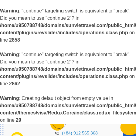
Warning
: "continue" targeting switch is equivalent to "break".
Did you mean to use "continue 2"? in
/home/u950788748/domains/sunviettravel.com/public_html
content/plugins/revslider/includes/operations.class.php
on
line
2858
Warning
: "continue" targeting switch is equivalent to "break".
Did you mean to use "continue 2"? in
/home/u950788748/domains/sunviettravel.com/public_html
content/plugins/revslider/includes/operations.class.php
on
line
2862
Warning
: Creating default object from empty value in
/home/u950788748/domains/sunviettravel.com/public_html
content/themes/visa/ReduxCore/inc/class.redux_filesyste
on line
29
(+84) 912 565 368