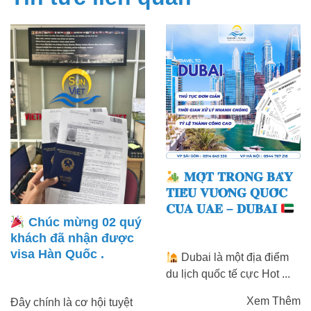
𝐌𝐎̣̂𝐓 𝐓𝐑𝐎𝐍𝐆 𝐁𝐀̉𝐘
𝐓𝐈𝐄̂̉𝐔 𝐕𝐔̛𝐎̛𝐍𝐆 𝐐𝐔𝐎̂́𝐂
𝐂𝐔̉𝐀 𝐔𝐀𝐄 – 𝐃𝐔𝐁𝐀𝐈
Chúc mừng 02 quý
khách đã nhận được
visa Hàn Quốc .
Dubai là một địa điểm
du lịch quốc tế cực Hot ...
Xem Thêm
Đây chính là cơ hội tuyệt