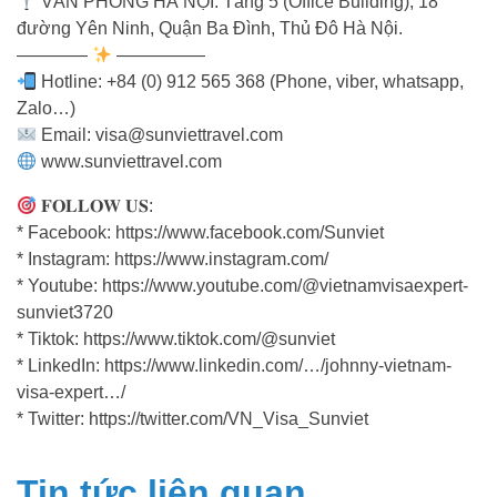
VĂN PHÒNG HÀ NỘI: Tầng 5 (Office Building), 18
đường Yên Ninh, Quận Ba Đình, Thủ Đô Hà Nội.
————
—————
Hotline: +84 (0) 912 565 368 (Phone, viber, whatsapp,
Zalo…)
Email: visa@sunviettravel.com
www.sunviettravel.com
𝐅𝐎𝐋𝐋𝐎𝐖 𝐔𝐒:
* Facebook: https://www.facebook.com/Sunviet
* Instagram: https://www.instagram.com/
* Youtube: https://www.youtube.com/@vietnamvisaexpert-
sunviet3720
* Tiktok: https://www.tiktok.com/@sunviet
* LinkedIn: https://www.linkedin.com/…/johnny-vietnam-
visa-expert…/
* Twitter: https://twitter.com/VN_Visa_Sunviet
Tin tức liên quan