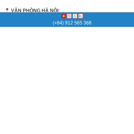
VĂN PHÒNG HÀ NỘI:
Tầng 5 (Office Building), 18 đường Yên Ninh,
(+84) 912 565 368
Phường Ba Đình, Thủ Đô Hà Nội
QUICK LINK
Trang chủ
Visa Việt Nam
Thẻ tạm trú
Visa nước ngoài
Dịch vụ giấy phép lao động
Dịch vụ khác
Tin tức
Liên hệ
E-NEWSLETTER