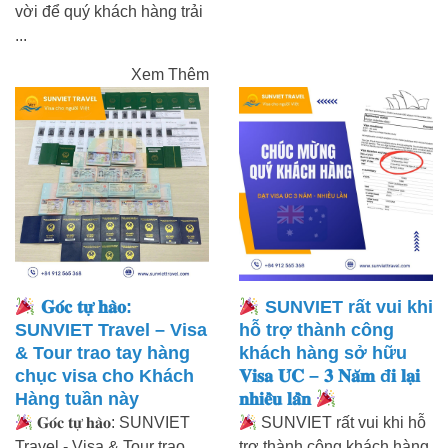
vời để quý khách hàng trải
...
Xem Thêm
𝐆𝐨́𝐜 𝐭𝐮̛̣ 𝐡𝐚̀𝐨:
SUNVIET rất vui khi
SUNVIET Travel – Visa
hỗ trợ thành công
& Tour trao tay hàng
khách hàng sở hữu
chục visa cho Khách
𝐕𝐢𝐬𝐚 𝐔́𝐂 – 𝟑 𝐍𝐚̆𝐦 đ𝐢 𝐥𝐚̣𝐢
Hàng tuần này
𝐧𝐡𝐢𝐞̂̀𝐮 𝐥𝐚̂̀𝐧
𝐆𝐨́𝐜 𝐭𝐮̛̣ 𝐡𝐚̀𝐨: SUNVIET
SUNVIET rất vui khi hỗ
Travel - Visa & Tour trao
trợ thành công khách hàng